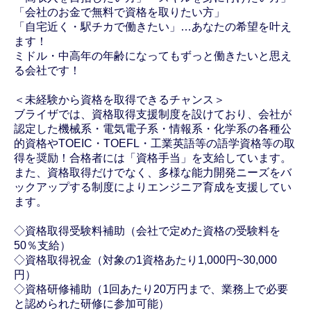
「会社のお金で無料で資格を取りたい方」
「自宅近く・駅チカで働きたい」…あなたの希望を叶え
ます！
ミドル・中高年の年齢になってもずっと働きたいと思え
る会社です！
＜未経験から資格を取得できるチャンス＞
ブライザでは、資格取得支援制度を設けており、会社が
認定した機械系・電気電子系・情報系・化学系の各種公
的資格やTOEIC・TOEFL・工業英語等の語学資格等の取
得を奨励！合格者には「資格手当」を支給しています。
また、資格取得だけでなく、多様な能力開発ニーズをバ
ックアップする制度によりエンジニア育成を支援してい
ます。
◇資格取得受験料補助（会社で定めた資格の受験料を
50％支給）
◇資格取得祝金（対象の1資格あたり1,000円~30,000
円）
◇資格研修補助（1回あたり20万円まで、業務上で必要
と認められた研修に参加可能）