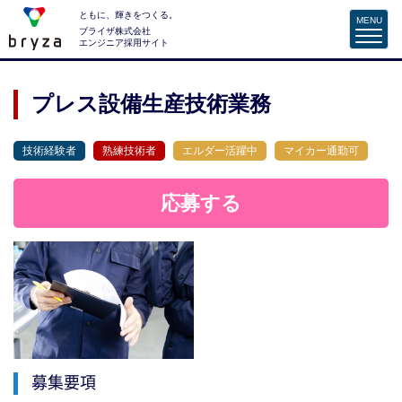
ともに、輝きをつくる。
MENU
ブライザ株式会社
エンジニア採用サイト
プレス設備生産技術業務
技術経験者
熟練技術者
エルダー活躍中
マイカー通勤可
応募する
募集要項