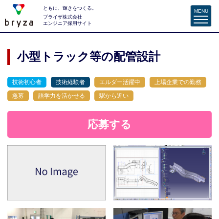
ともに、輝きをつくる。
MENU
ブライザ株式会社
エンジニア採用サイト
小型トラック等の配管設計
技術初心者
技術経験者
エルダー活躍中
上場企業での勤務
急募
語学力を活かせる
駅から近い
応募する